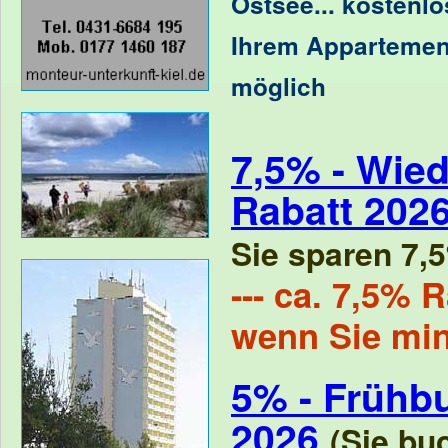
Ostsee
...
kostenlo
Ihrem Appartemen
möglich
7,5% - Wied
Rabatt 202
Sie sparen 7,5
--- ca. 7,5% R
wenn Sie mi
5% - Frühb
2026
(Sie bu