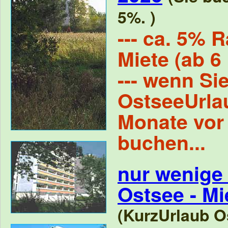
5%. )
--- ca. 5% R
Miete (ab 6
--- wenn Si
OstseeUrla
Monate vor
buchen...
nur wenige
Ostsee - M
(KurzUrlaub Os