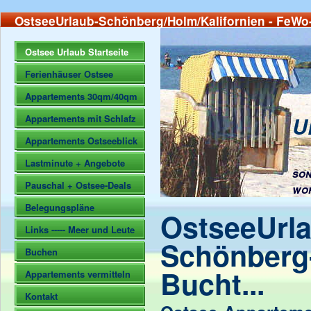
OstseeUrlaub-Schönberg/Holm/Kalifornien - FeWo-
Ostsee Urlaub Startseite
Ferienhäuser Ostsee
Appartements 30qm/40qm
U
Appartements mit Schlafz
Appartements Ostseeblick
Lastminute + Angebote
son
Pauschal + Ostsee-Deals
wo
Belegungspläne
OstseeUrla
Links ----- Meer und Leute
Schönberg
Buchen
Bucht...
Appartements vermitteln
Kontakt