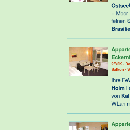
Ostsee
+ Meer 
feinen 
Brasili
Appart
Eckern
2E/2K - Do
Balkon - 
Ihre Fe
Holm
li
von
Kal
WLan m
Appart