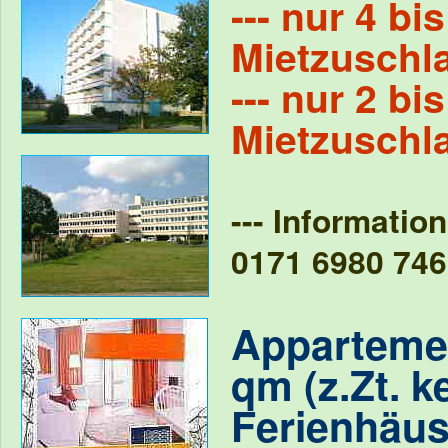
--- nur 4 bi
Mietzuschla
--- nur 2 bi
Mietzuschla
--- Informati
0171 6980 746
Appartemen
qm (z.Zt. k
Ferienhäus