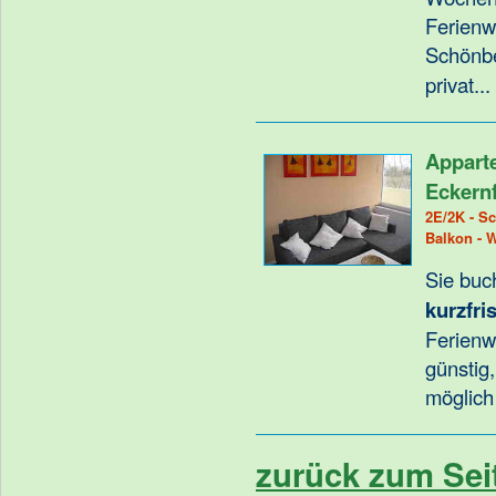
Ferien
Schönb
privat.
Appart
Eckern
2E/2K - Sc
Balkon - 
Sie buc
kurzfris
Ferienw
günstig
möglich
zurück zum Sei