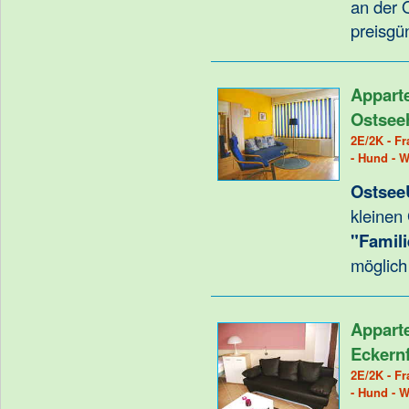
an der O
preisgü
Appart
Ostsee
2E/2K - Fr
- Hund - 
Ostsee
kleinen
"Famili
möglich
Appart
Eckern
2E/2K - Fr
- Hund - 