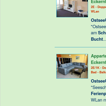
Eckern
2E - Doppe
WLan
Ostsee
"Ostsee
am
Sch
Bucht
.
Appart
Eckern
2E/1K - Do
Bad - Bal
Ostsee
"Seesch
Ferien
WLan m