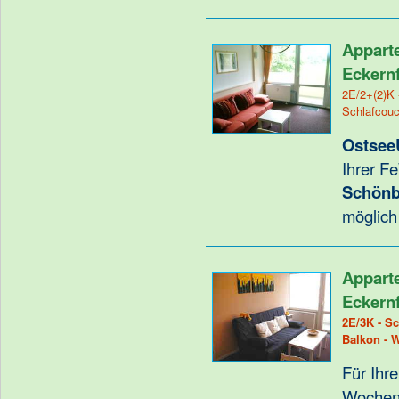
Appart
Eckern
2E/2+(2)K 
Schlafcouc
Ostsee
Ihrer F
Schönb
möglich
Appart
Eckern
2E/3K - Sc
Balkon - 
Für Ihr
Wochene