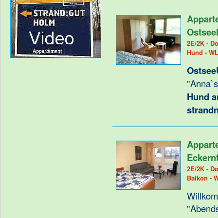
Appart
Ostsee
2E/2K - Do
Hund - W
Ostsee
"Anna`s 
Hund a
strand
Appart
Eckern
2E/2K - Do
Balkon - 
Willkom
"Abend