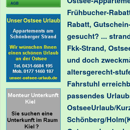
Ostsee-Apparteme
AGB
Frühbucher-Rabatt
Rabatt, Gutschein
gesucht?
... stra
Fkk-Strand
,
Ostsee
und doch zweckmäß
altersgerecht-stuf
Fahrstuhl erreich
passendes
Urlaub
OstseeUrlaub/Kurz
Schönberg/Holm(Ki