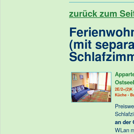
zurück zum Sei
Ferienwoh
(mit separ
Schlafzimm
Appart
Ostsee
2E/2+(2)K 
Küche - B
Preiswe
Schlafz
an der 
WLan m